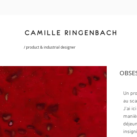
CAMILLE RINGENBACH
/ product & industrial designer
OBSE
Un pro
au sca
J'ai i
manièr
déjeun
insign