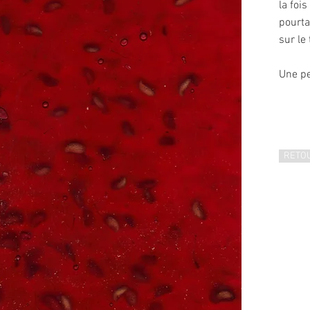
la foi
pourta
sur le
Une pet
RETO