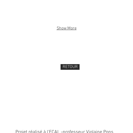
Show More
RETOUR
.Projet réalisé à l'ECAL -professeur Violaine Pons