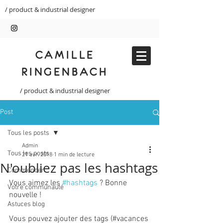
/ product & industrial designer
CAMILLE
RINGENBACH
/ product & industrial designer
Post
Tous les posts
Admin
Tous les posts
21 avr. 2018
1 min de lecture
N'oubliez pas les hashtags
Commencer
Vous aimez les 
#hashtags
 ? Bonne 
Votre communauté
nouvelle !
Astuces blog
Vous pouvez ajouter des tags (#vacances 