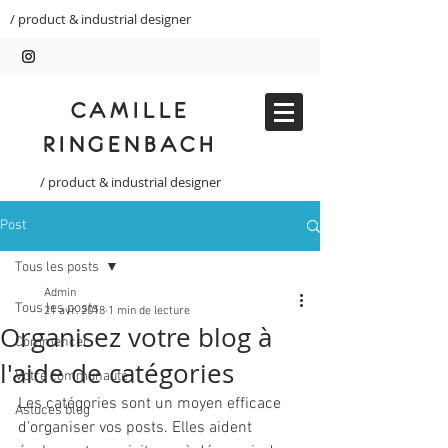
/ product & industrial designer
CAMILLE
RINGENBACH
/ product & industrial designer
Post
Tous les posts
Admin
Tous les posts
21 avr. 2018
1 min de lecture
Organisez votre blog à
Commencer
l'aide de catégories
Votre communauté
Les catégories sont un moyen efficace 
Astuces blog
d'organiser vos posts. Elles aident 